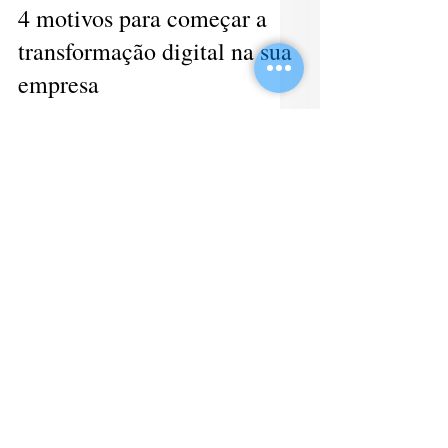
4 motivos para começar a
transformação digital na sua
empresa
Se você tem acompanhado os nossos posts
aqui no blog, já deve ter percebido que o
assunto da vez é a transformação digital. E
não é por...
5
/
45
Mais conteúdo
Fórmula 1 e transformação digital