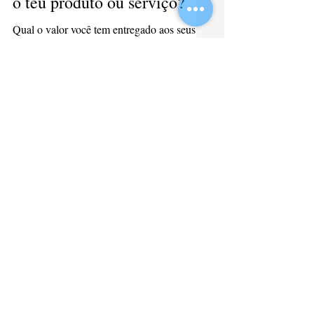
Por que os clientes compram
o teu produto ou serviço?
Qual o valor você tem entregado aos seus
clientes? Você tem considerado a
importância da proposta de valor na hora de
traçar novas metas...
2
/
12
Mais conteúdo
Fórmula 1 e transformação digital
Fórmula 1 e transformação digital