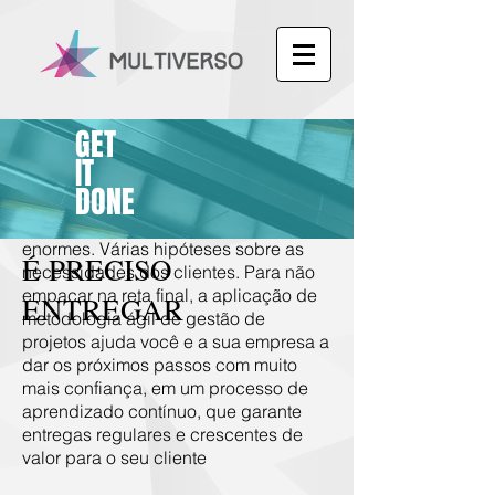
GET
IT
DONE
O tempo é curto e os desafios são
enormes. Várias hipóteses sobre as
É PRECISO
necessidades dos clientes. Para não
empacar na reta final, a aplicação de
ENTREGAR
metodologia ágil de gestão de
projetos ajuda você e a sua empresa a
dar os próximos passos com muito
mais confiança, em um processo de
aprendizado contínuo, que garante
entregas regulares e crescentes de
valor para o seu cliente